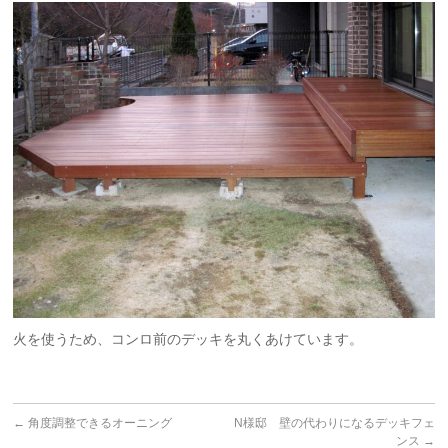
火を使うため、コンロ前のデッキを丸くあけています。
←
角度調整できるオーニング
N様邸 壁の代わりになるデッキフェ
ンス
→