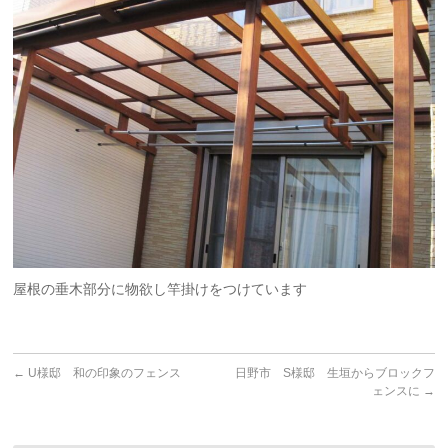
屋根の垂木部分に物欲し竿掛けをつけています
←
U様邸 和の印象のフェンス
日野市 S様邸 生垣からブロックフ
ェンスに
→