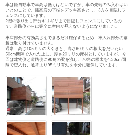
車は軽自動車で車高は低くはないですが、車の先端のみ入ればい
いとのことで、腰高窓の下端をデッキ高さとし、3方を目隠しフ
ェンスにしています。
2階の張り出し部分ギリギリまで目隠しフェンスにしているの
で、道路側からは完全に室内が見えないようになりました。
車庫部分の有効高さをできるだけ確保するため、車入れ部分の幕
板は取り付けていません。
通常、高さ105ミリの大引きと、高さ60ミリの根太をだいたい
50cm間隔で入れた上に、厚さ20ミリの床材としていますが、今
回は建物側と道路側に90角の梁を流し、70角の根太を≒30cm間
隔で密入れ、通常より95ミリ有効を余分に確保しています。