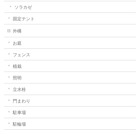
ソラカゼ
固定テント
外構
お庭
フェンス
植栽
照明
立水栓
門まわり
駐車場
駐輪場