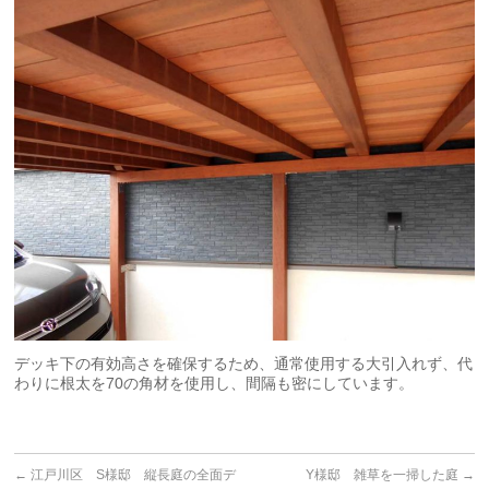
デッキ下の有効高さを確保するため、通常使用する大引入れず、代
わりに根太を70の角材を使用し、間隔も密にしています。
←
江戸川区 S様邸 縦長庭の全面デ
Y様邸 雑草を一掃した庭
→