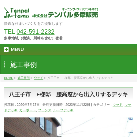
快適な住まいづくりをご提案します
TEL
042-591-2232
多摩地域（横浜、川崎を含む）密着
MENU
施工事例
HOME
»
施工事例
»
ウッド
»
八王子市 F様邸 腰高窓から出入りするデッキ
八王子市 F様邸 腰高窓から出入りするデッキ
投稿日 : 2020年7月17日
最終更新日時 : 2023年11月22日
カテゴリー :
ウッド
,
ウッ
ドデッキ
,
カーポート
,
フェンス
,
ルーフデッキ